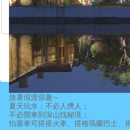
放暑假渡假趣～
夏天玩水；不必人擠人；
不必開車到深山找秘境；
怕塞車可搭搭火車、搭格瑪蘭巴士、