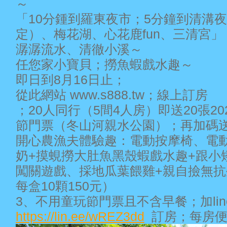
～
「10分鍾到羅東夜市；5分鐘到清溝
定）、梅花湖、心花鹿fun、三清宮」
潺潺流水、清徹小溪～
任您家小寶貝；撈魚蝦戲水趣～
即日到8月16日止；
從此網站 www.s888.tw；線上訂房
；20人同行（5間4人房）即送20張2
節門票（冬山河親水公園）；再加碼送
開心農漁夫體驗趣：電動按摩椅、電
奶+摸蜆撈大肚魚黑殼蝦戲水趣+跟小
闖關遊戲、採地瓜葉餵雞+親自撿無
每盒10顆150元）
3、不用童玩節門票且不含早餐；加lin
https://lin.ee/wREZ3dd
訂房；每房便宜