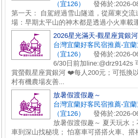
（宜126）
發佈於:2026-08
第一天： 自駕經過雪山隧道，從羅東交流道
場：早期太平山的神木都是透過小火車載運下
️2026星光滿天-觀星座賞銀
台灣宜蘭好客民宿推薦-宜
（宜126）
發佈於:2026-06
6/30日前加line:@drz9142
賞螢觀星座賞銀河 ❤️每人200元；可抵換
村有機農場友善...
放暑假渡假趣～
台灣宜蘭好客民宿推薦-宜
（宜126）
發佈於:2026-06
放暑假渡假趣～ 夏天玩水；
車到深山找秘境； 怕塞車可搭搭火車、搭