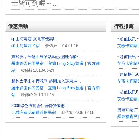
士皆可到喔～...
優惠活動
行程推薦
冬山河農莊-來電享優惠!!...
~超值快訊 ~
冬山河農莊民宿
發佈於:2014-01-16
艾薇卡宜蘭
賞鯨豚，登龜山島的活動已經開始囉~...
~超值快訊 ~
羅東靜園休閒民宿｜宜蘭 Long Stay首選｜官方網
艾薇卡宜蘭
站
發佈於:2013-03-24
~超值快訊A 
相約太平山的櫻花季 靜園加入羅東林...
艾薇卡宜蘭
羅東靜園休閒民宿｜宜蘭 Long Stay首選｜官方網
~超值快訊B~
站
發佈於:2010-11-15
艾薇卡宜蘭
2009綠色博覽會住宿特價優惠...
漫遊宜蘭(二
北成庄蓮花荷畔渡假民宿
發佈於:2009-12-08
羅東福賓民