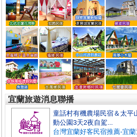
宜蘭旅遊消息聯播
童話村有機農場民宿＆太平
動公園3天2夜自駕...
台灣宜蘭好客民宿推薦-宜