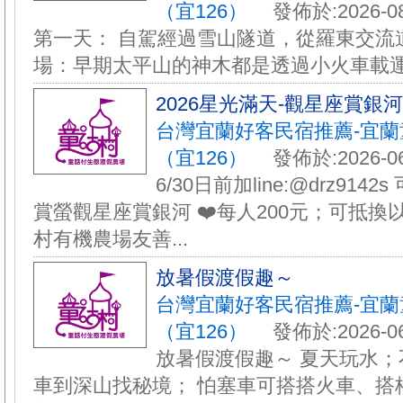
（宜126）
發佈於:2026-08
第一天： 自駕經過雪山隧道，從羅東交流道
場：早期太平山的神木都是透過小火車載運下
️2026星光滿天-觀星座賞銀
台灣宜蘭好客民宿推薦-宜
（宜126）
發佈於:2026-06
6/30日前加line:@drz9142
賞螢觀星座賞銀河 ❤️每人200元；可抵換
村有機農場友善...
放暑假渡假趣～
台灣宜蘭好客民宿推薦-宜
（宜126）
發佈於:2026-06
放暑假渡假趣～ 夏天玩水；
車到深山找秘境； 怕塞車可搭搭火車、搭