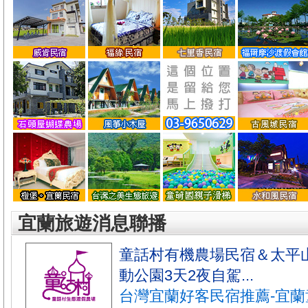
宜蘭旅遊消息聯播
童話村有機農場民宿＆太平
動公園3天2夜自駕...
台灣宜蘭好客民宿推薦-宜