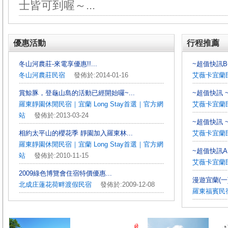
士皆可到喔～...
優惠活動
行程推薦
冬山河農莊-來電享優惠!!...
~超值快訊B~
冬山河農莊民宿
發佈於:2014-01-16
艾薇卡宜蘭
賞鯨豚，登龜山島的活動已經開始囉~...
~超值快訊 ~
羅東靜園休閒民宿｜宜蘭 Long Stay首選｜官方網
艾薇卡宜蘭
站
發佈於:2013-03-24
~超值快訊 ~
相約太平山的櫻花季 靜園加入羅東林...
艾薇卡宜蘭
羅東靜園休閒民宿｜宜蘭 Long Stay首選｜官方網
~超值快訊A 
站
發佈於:2010-11-15
艾薇卡宜蘭
2009綠色博覽會住宿特價優惠...
漫遊宜蘭(一
北成庄蓮花荷畔渡假民宿
發佈於:2009-12-08
羅東福賓民