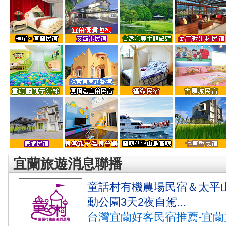
宜蘭旅遊消息聯播
童話村有機農場民宿＆太平
動公園3天2夜自駕...
台灣宜蘭好客民宿推薦-宜