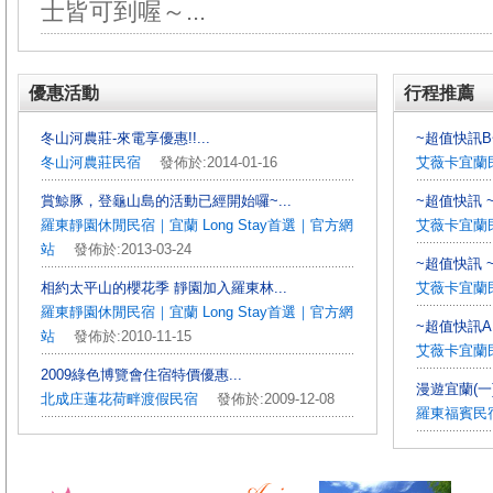
士皆可到喔～...
優惠活動
行程推薦
冬山河農莊-來電享優惠!!...
~超值快訊B~
冬山河農莊民宿
發佈於:2014-01-16
艾薇卡宜蘭
賞鯨豚，登龜山島的活動已經開始囉~...
~超值快訊 ~
羅東靜園休閒民宿｜宜蘭 Long Stay首選｜官方網
艾薇卡宜蘭
站
發佈於:2013-03-24
~超值快訊 ~
相約太平山的櫻花季 靜園加入羅東林...
艾薇卡宜蘭
羅東靜園休閒民宿｜宜蘭 Long Stay首選｜官方網
~超值快訊A 
站
發佈於:2010-11-15
艾薇卡宜蘭
2009綠色博覽會住宿特價優惠...
漫遊宜蘭(一
北成庄蓮花荷畔渡假民宿
發佈於:2009-12-08
羅東福賓民