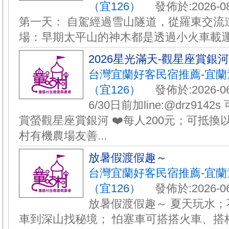
（宜126）
發佈於:2026-08
第一天： 自駕經過雪山隧道，從羅東交流道
場：早期太平山的神木都是透過小火車載運下
️2026星光滿天-觀星座賞銀
台灣宜蘭好客民宿推薦-宜
（宜126）
發佈於:2026-06
6/30日前加line:@drz9142
賞螢觀星座賞銀河 ❤️每人200元；可抵換
村有機農場友善...
放暑假渡假趣～
台灣宜蘭好客民宿推薦-宜
（宜126）
發佈於:2026-06
放暑假渡假趣～ 夏天玩水；
車到深山找秘境； 怕塞車可搭搭火車、搭