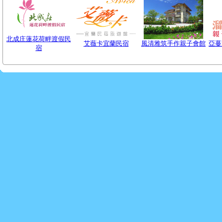
北成庄蓮花荷畔渡假民
艾薇卡宜蘭民宿
風清雅筑手作親子會館
亞蔓
宿