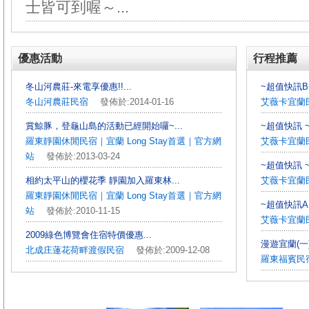
士皆可到喔～...
優惠活動
行程推薦
冬山河農莊-來電享優惠!!...
~超值快訊B~
冬山河農莊民宿
發佈於:2014-01-16
艾薇卡宜蘭
賞鯨豚，登龜山島的活動已經開始囉~...
~超值快訊 ~
羅東靜園休閒民宿｜宜蘭 Long Stay首選｜官方網
艾薇卡宜蘭
站
發佈於:2013-03-24
~超值快訊 ~
相約太平山的櫻花季 靜園加入羅東林...
艾薇卡宜蘭
羅東靜園休閒民宿｜宜蘭 Long Stay首選｜官方網
~超值快訊A 
站
發佈於:2010-11-15
艾薇卡宜蘭
2009綠色博覽會住宿特價優惠...
漫遊宜蘭(一
北成庄蓮花荷畔渡假民宿
發佈於:2009-12-08
羅東福賓民