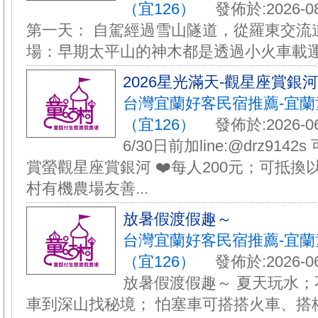
（宜126）
發佈於:2026-08
第一天： 自駕經過雪山隧道，從羅東交流道
場：早期太平山的神木都是透過小火車載運下
️2026星光滿天-觀星座賞銀
台灣宜蘭好客民宿推薦-宜
（宜126）
發佈於:2026-06
6/30日前加line:@drz9142
賞螢觀星座賞銀河 ❤️每人200元；可抵換
村有機農場友善...
放暑假渡假趣～
台灣宜蘭好客民宿推薦-宜
（宜126）
發佈於:2026-06
放暑假渡假趣～ 夏天玩水；
車到深山找秘境； 怕塞車可搭搭火車、搭