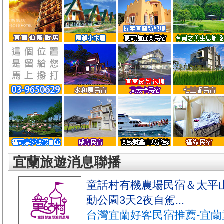
宜蘭旅遊消息聯播
童話村有機農場民宿＆太平
動公園3天2夜自駕...
台灣宜蘭好客民宿推薦-宜