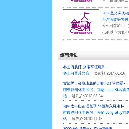
車、搭格瑪蘭巴
️2026星光滿天
台灣宜蘭好客民
6/30日前加lin
抵換以下價值20
優惠活動
冬山河農莊-來電享優惠!!...
冬山河農莊民宿
發佈於:2014-01-16
賞鯨豚，登龜山島的活動已經開始囉~...
羅東靜園休閒民宿｜宜蘭 Long Stay
站
發佈於:2013-03-24
相約太平山的櫻花季 靜園加入羅東林...
羅東靜園休閒民宿｜宜蘭 Long Stay
站
發佈於:2010-11-15
2009綠色博覽會住宿特價優惠...