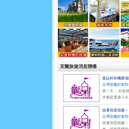
宜蘭旅遊消息聯播
童話村有機農場
台灣宜蘭好客民
第一天： 自駕
木都是透過小火
放暑假渡假趣～
台灣宜蘭好客民
放暑假渡假趣～