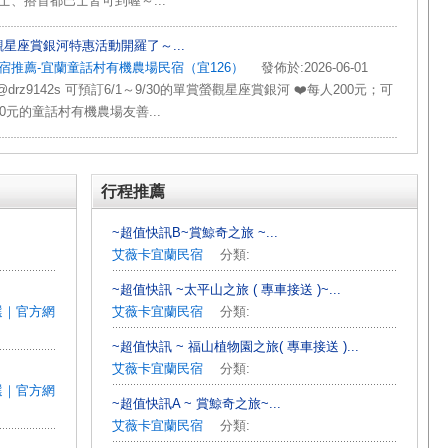
士、搭首都巴士皆可到喔～...
-觀星座賞銀河特惠活動開羅了～...
宿推薦-宜蘭童話村有機農場民宿（宜126）
發佈於:2026-06-01
e:@drz9142s 可預訂6/1～9/30的單賞螢觀星座賞銀河 ❤️每人200元；可
0元的童話村有機農場友善...
行程推薦
~超值快訊B~賞鯨奇之旅 ~...
艾薇卡宜蘭民宿
分類:
~超值快訊 ~太平山之旅 ( 專車接送 )~...
首選｜官方網
艾薇卡宜蘭民宿
分類:
~超值快訊 ~ 福山植物園之旅( 專車接送 )...
艾薇卡宜蘭民宿
分類:
首選｜官方網
~超值快訊A ~ 賞鯨奇之旅~...
艾薇卡宜蘭民宿
分類: