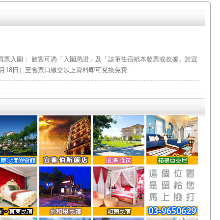
買票入園： 旅客可憑「入園憑證」及「該筆住宿紙本發票或收據」於宜
月18日）至售票口繳交以上資料即可兌換免費...