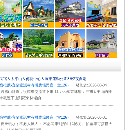
民宿＆太平山＆傳藝中心＆羅東運動公園3天2夜自駕...
宿推薦-宜蘭童話村有機農場民宿（宜126）
發佈於:2026-08-04
經過雪山隧道，從羅東交流道下來 11：00羅東林場：早期太平山的神
車載運下山到羅東林場的...
宿推薦-宜蘭童話村有機農場民宿（宜126）
發佈於:2026-06-01
 夏天玩水；不必人擠人； 不必開車到深山找秘境； 怕塞車可搭搭火