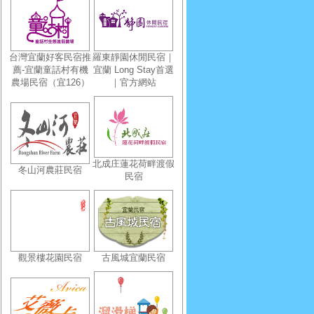
台灣宜蘭好客民宿推
羅東靜園休閒民宿｜
薦-宜蘭童話村有機
宜蘭 Long Stay首選
農場民宿（宜126）
｜官方網站
北成庄蓮花荷畔渡假
冬山河農莊民宿
民宿
觀景樓花園民宿
古風城宜蘭民宿