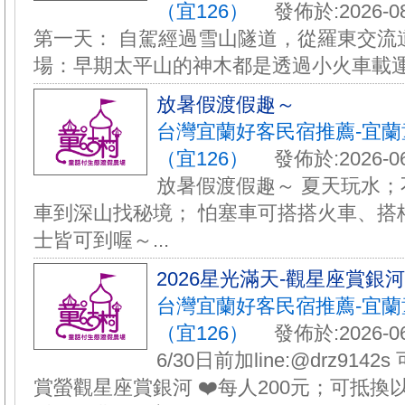
（宜126）
發佈於:2026-08
第一天： 自駕經過雪山隧道，從羅東交流道
場：早期太平山的神木都是透過小火車載運下
放暑假渡假趣～
台灣宜蘭好客民宿推薦-宜
（宜126）
發佈於:2026-06
放暑假渡假趣～ 夏天玩水；
車到深山找秘境； 怕塞車可搭搭火車、搭
士皆可到喔～...
️2026星光滿天-觀星座賞銀
台灣宜蘭好客民宿推薦-宜
（宜126）
發佈於:2026-06
6/30日前加line:@drz9142
賞螢觀星座賞銀河 ❤️每人200元；可抵換