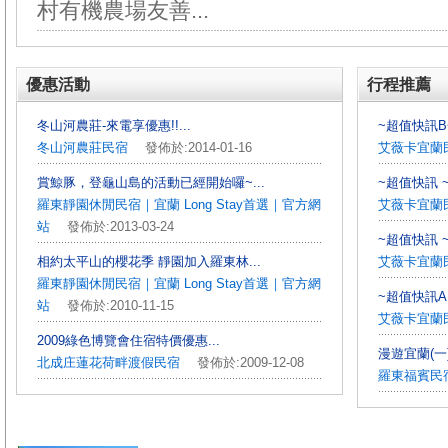
村有機農場友善...
優惠活動
行程推薦
冬山河農莊-來電享優惠!!...
~超值快訊B~
冬山河農莊民宿
發佈於:2014-01-16
艾薇卡宜蘭
賞鯨豚，登龜山島的活動已經開始囉~...
~超值快訊 ~
羅東靜園休閒民宿｜宜蘭 Long Stay首選｜官方網
艾薇卡宜蘭
站
發佈於:2013-03-24
~超值快訊 ~
相約太平山的櫻花季 靜園加入羅東林...
艾薇卡宜蘭
羅東靜園休閒民宿｜宜蘭 Long Stay首選｜官方網
~超值快訊A 
站
發佈於:2010-11-15
艾薇卡宜蘭
2009綠色博覽會住宿特價優惠...
漫遊宜蘭(一
北成庄蓮花荷畔渡假民宿
發佈於:2009-12-08
羅東福賓民