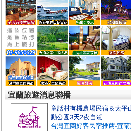
宜蘭旅遊消息聯播
童話村有機農場民宿＆太平
動公園3天2夜自駕...
台灣宜蘭好客民宿推薦-宜