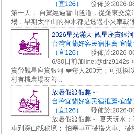
（宜126）
發佈於:2026-08
第一天： 自駕經過雪山隧道，從羅東交流道
場：早期太平山的神木都是透過小火車載運下
️2026星光滿天-觀星座賞銀
台灣宜蘭好客民宿推薦-宜
（宜126）
發佈於:2026-06
6/30日前加line:@drz9142
賞螢觀星座賞銀河 ❤️每人200元；可抵換
村有機農場友善...
放暑假渡假趣～
台灣宜蘭好客民宿推薦-宜
（宜126）
發佈於:2026-06
放暑假渡假趣～ 夏天玩水；
車到深山找秘境； 怕塞車可搭搭火車、搭