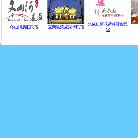
北成庄蓮花荷畔渡假民
冬山河農莊民宿
宜蘭礁溪盧森堡民宿
宿