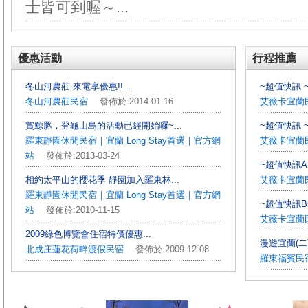
士皆可到喔～...
優惠活動
行程推薦
冬山河農莊-來電享優惠!!...
~超值快訊 ~
冬山河農莊民宿
發佈於:2014-01-16
艾薇卡宜蘭
賞鯨豚，登龜山島的活動已經開始囉~...
~超值快訊 ~
羅東靜園休閒民宿｜宜蘭 Long Stay首選｜官方網
艾薇卡宜蘭
站
發佈於:2013-03-24
~超值快訊A 
相約太平山的櫻花季 靜園加入羅東林...
艾薇卡宜蘭
羅東靜園休閒民宿｜宜蘭 Long Stay首選｜官方網
~超值快訊B~
站
發佈於:2010-11-15
艾薇卡宜蘭
2009綠色博覽會住宿特價優惠...
漫遊宜蘭(二
北成庄蓮花荷畔渡假民宿
發佈於:2009-12-08
羅東福賓民