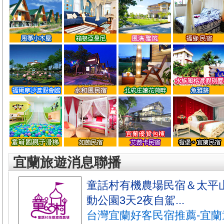
宜蘭旅遊消息聯播
童話村有機農場民宿＆太平
動公園3天2夜自駕...
台灣宜蘭好客民宿推薦-宜