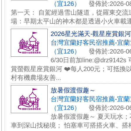
（宜126）
發佈於:2026-08
第一天： 自駕經過雪山隧道，從羅東交流道
場：早期太平山的神木都是透過小火車載運下
️2026星光滿天-觀星座賞銀
台灣宜蘭好客民宿推薦-宜
（宜126）
發佈於:2026-06
6/30日前加line:@drz9142
賞螢觀星座賞銀河 ❤️每人200元；可抵換
村有機農場友善...
放暑假渡假趣～
台灣宜蘭好客民宿推薦-宜
（宜126）
發佈於:2026-06
放暑假渡假趣～ 夏天玩水；
車到深山找秘境； 怕塞車可搭搭火車、搭