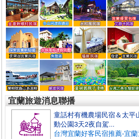
宜蘭旅遊消息聯播
童話村有機農場民宿＆太平
動公園3天2夜自駕...
台灣宜蘭好客民宿推薦-宜