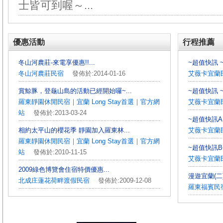
士皆可到喔～...
優惠活動
行程推薦
冬山河農莊-來電享優惠!!...
~超值快訊 ~
冬山河農莊民宿
發佈於:2014-01-16
艾薇卡宜蘭
賞鯨豚，登龜山島的活動已經開始囉~...
~超值快訊 ~
羅東靜園休閒民宿｜宜蘭 Long Stay首選｜官方網
艾薇卡宜蘭
站
發佈於:2013-03-24
~超值快訊A 
相約太平山的櫻花季 靜園加入羅東林...
艾薇卡宜蘭
羅東靜園休閒民宿｜宜蘭 Long Stay首選｜官方網
~超值快訊B~
站
發佈於:2010-11-15
艾薇卡宜蘭
2009綠色博覽會住宿特價優惠...
漫遊宜蘭(二
北成庄蓮花荷畔渡假民宿
發佈於:2009-12-08
羅東福賓民