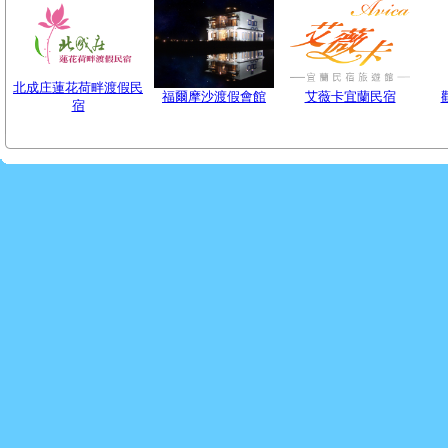
北成庄蓮花荷畔渡假民
福爾摩沙渡假會館
艾薇卡宜蘭民宿
宿